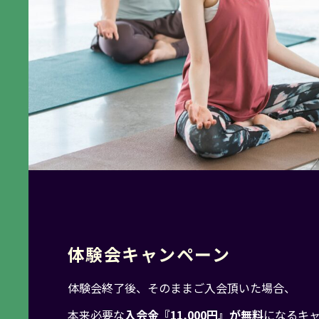
体
験
会
キ
ャ
ン
ペ
ー
ン
体験会終了後、そのままご入会頂いた場合、
本来必要な
入会金『11,000円』が無料
になるキ