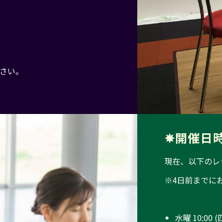
さい。
✵
開
催
日
現在、以下のレ
※4日前までに
水曜 10:00