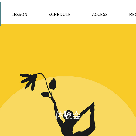
LESSON
SCHEDULE
ACCESS
RE
体
験
会